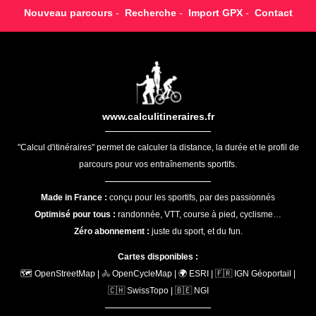
Nouveau parcours
-
Recherche
-
Import GPX
-
Contact
www.calculitineraires.fr
"Calcul d'itinéraires" permet de calculer la distance, la durée et le profil de
parcours pour vos entraînements sportifs.
Made in France :
conçu pour les sportifs, par des passionnés
Optimisé pour tous :
randonnée, VTT, course à pied, cyclisme…
Zéro abonnement :
juste du sport, et du fun.
Cartes disponibles :
🗺️ OpenStreetMap | 🚴 OpenCycleMap | 🌍 ESRI | 🇫🇷 IGN Géoportail |
🇨🇭 SwissTopo | 🇧🇪 NGI