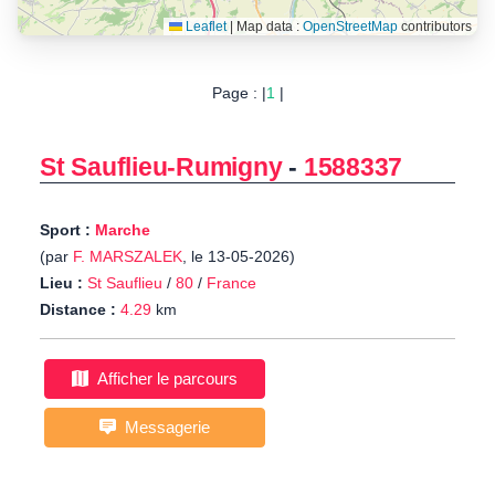
Leaflet
|
Map data :
OpenStreetMap
contributors
Page : |
1
|
St Sauflieu-Rumigny
-
1588337
Sport :
Marche
(par
F. MARSZALEK
, le 13-05-2026)
Lieu :
St Sauflieu
/
80
/
France
Distance :
4.29
km
Afficher le parcours
Messagerie