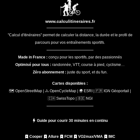
www.calculitineraires.fr
"Calcul d'itinéraires" permet de calculer la distance, la durée et le profil de
parcours pour vos entraînements sportifs.
Made in France :
conçu pour les sportifs, par des passionnés
Optimisé pour tous :
randonnée, VTT, course à pied, cyclisme…
Zéro abonnement :
juste du sport, et du fun.
Cartes disponibles :
🗺️ OpenStreetMap | 🚴 OpenCycleMap | 🌍 ESRI | 🇫🇷 IGN Géoportail |
🇨🇭 SwissTopo | 🇧🇪 NGI
Guide pour courir 30 minutes en continu
Cooper
Allure
FCM
VO2max/VMA
IMC