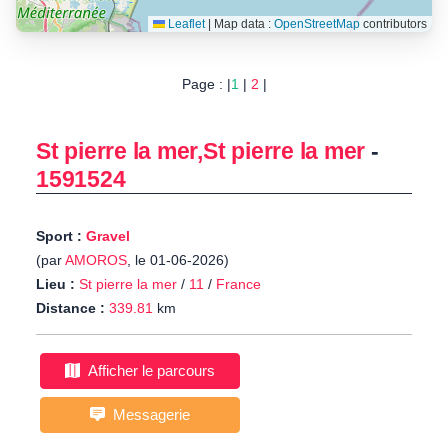
Leaflet
|
Map data :
OpenStreetMap
contributors
Page : |
1
|
2
|
St pierre la mer,St pierre la mer
-
1591524
Sport :
Gravel
(par
AMOROS
, le 01-06-2026)
Lieu :
St pierre la mer
/
11
/
France
Distance :
339.81
km
Afficher le parcours
Messagerie