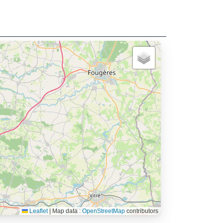
Leaflet
|
Map data :
OpenStreetMap
contributors