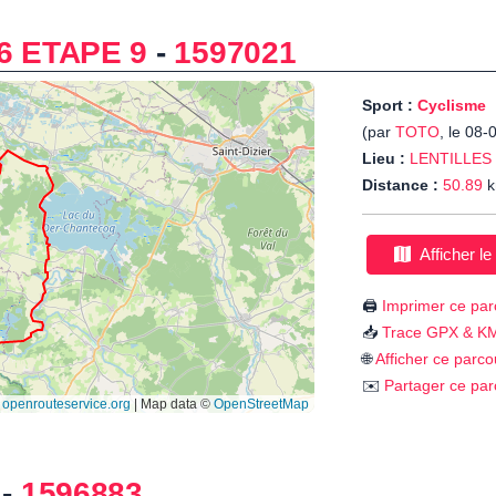
6 ETAPE 9
-
1597021
Sport :
Cyclisme
(par
TOTO
, le 08-
Lieu :
LENTILLES
Distance :
50.89
k
Afficher le
🖨️
Imprimer ce par
📥
Trace GPX & K
🌐
Afficher ce parco
✉️
Partager ce par
-
1596883