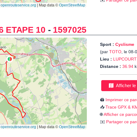
✉️
Partager ce par
6 ETAPE 10
-
1597025
Sport :
Cyclisme
(par
TOTO
, le 08-
Lieu :
LUPCOURT
Distance :
36.94
k
Afficher le
🖨️
Imprimer ce par
📥
Trace GPX & K
🌐
Afficher ce parco
✉️
Partager ce par