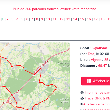
Plus de 200 parcours trouvés, affinez votre recherche.
 |
1
|
2
|
3
|
4
|
5
|
6
|
7
|
8
|
9
|
10
|
11
|
12
|
13
|
14
|
15
|
16
|
17
|
18
|
1
Sport :
Cyclisme
(par
Toto
, le 02-08
Lieu :
Vignoc
/
35
Distance :
69.47
k
Afficher le
🖨️
Imprimer ce par
📥
Trace GPX & K
🌐
Afficher ce parco