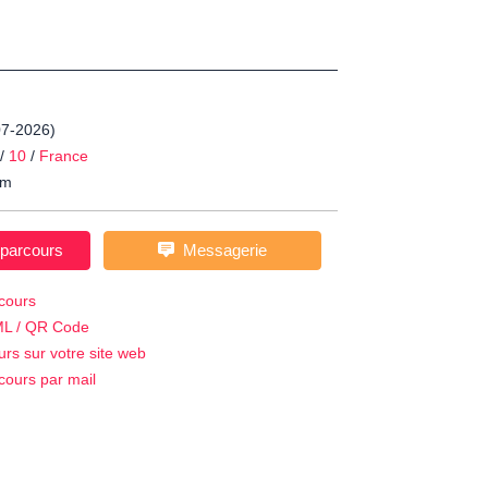
07-2026)
/
10
/
France
m
 parcours
Messagerie
cours
ML / QR Code
urs sur votre site web
cours par mail