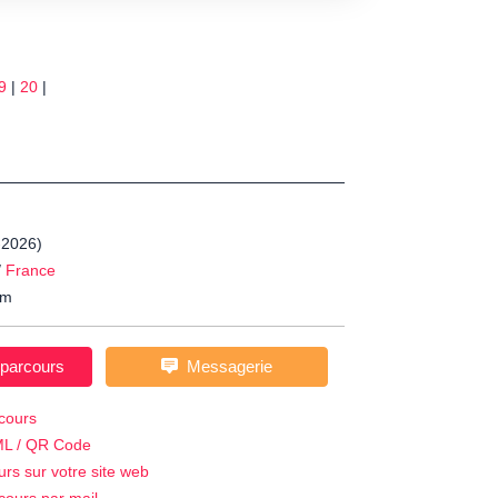
9
|
20
|
-2026)
/
France
m
 parcours
Messagerie
cours
ML / QR Code
urs sur votre site web