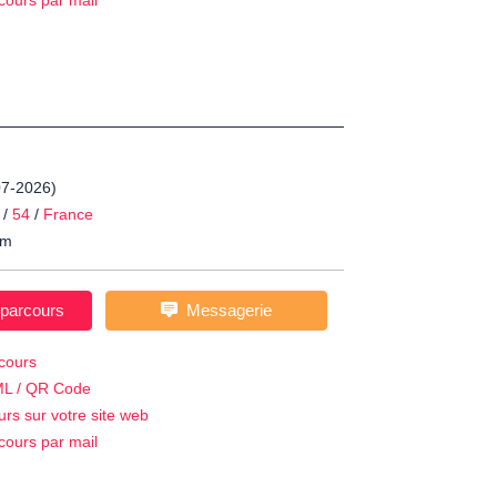
cours par mail
07-2026)
/
54
/
France
m
 parcours
Messagerie
cours
ML / QR Code
urs sur votre site web
cours par mail