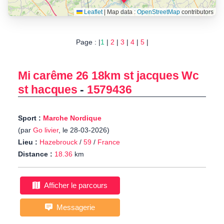
Leaflet
|
Map data :
OpenStreetMap
contributors
Page : |
1
|
2
|
3
|
4
|
5
|
Mi carême 26 18km st jacques Wc
st hacques
-
1579436
Sport :
Marche Nordique
(par
Go livier
, le 28-03-2026)
Lieu :
Hazebrouck
/
59
/
France
Distance :
18.36
km
Afficher le parcours
Messagerie