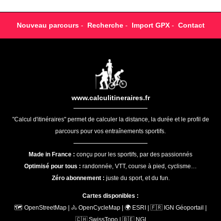
Nouveau parcours
-
Recherche
-
Import GPX
-
Contact
www.calculitineraires.fr
"Calcul d'itinéraires" permet de calculer la distance, la durée et le profil de
parcours pour vos entraînements sportifs.
Made in France :
conçu pour les sportifs, par des passionnés
Optimisé pour tous :
randonnée, VTT, course à pied, cyclisme…
Zéro abonnement :
juste du sport, et du fun.
Cartes disponibles :
🗺️ OpenStreetMap | 🚴 OpenCycleMap | 🌍 ESRI | 🇫🇷 IGN Géoportail |
🇨🇭 SwissTopo | 🇧🇪 NGI