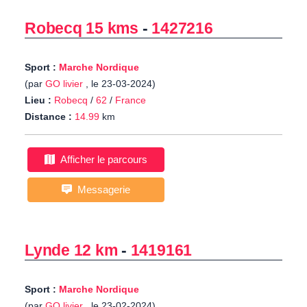
Robecq 15 kms
-
1427216
Sport :
Marche Nordique
(par
GO livier
, le 23-03-2024)
Lieu :
Robecq
/
62
/
France
Distance :
14.99
km
Afficher le parcours
Messagerie
Lynde 12 km
-
1419161
Sport :
Marche Nordique
(par
GO livier
, le 23-02-2024)