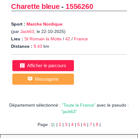
Charette bleue
-
1556260
Sport :
Marche Nordique
(par
Jack63
, le 22-10-2025)
Lieu :
St Romain la Motte
/
42
/
France
Distance :
9.43
km
Afficher le parcours
Messagerie
Département sélectionné :
"Toute la France"
avec le pseudo :
"jack63"
Page : |
1
|
2
|
3
|
4
|
5
|
6
|
7
|
8
|