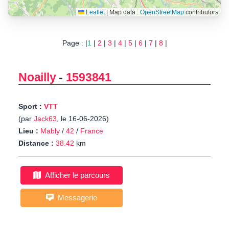
Leaflet
|
Map data :
OpenStreetMap
contributors
Page : |
1
|
2
|
3
|
4
|
5
|
6
|
7
|
8
|
Noailly
-
1593841
Sport :
VTT
(par
Jack63
, le 16-06-2026)
Lieu :
Mably
/
42
/
France
Distance :
38.42
km
Afficher le parcours
Messagerie