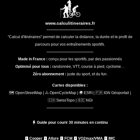
www.calculitineraires.fr
"Calcul d'itinéraires" permet de calculer la distance, la durée et le profil de
parcours pour vos entraînements sportifs.
Made in France :
conçu pour les sportifs, par des passionnés
Optimisé pour tous :
randonnée, VTT, course à pied, cyclisme…
Zéro abonnement :
juste du sport, et du fun.
Cartes disponibles :
🗺️ OpenStreetMap | 🚴 OpenCycleMap | 🌍 ESRI | 🇫🇷 IGN Géoportail |
🇨🇭 SwissTopo | 🇧🇪 NGI
Guide pour courir 30 minutes en continu
Cooper
Allure
FCM
VO2max/VMA
IMC