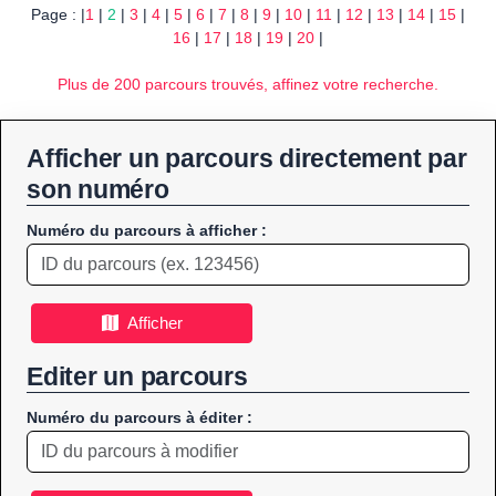
Page : |
1
|
2
|
3
|
4
|
5
|
6
|
7
|
8
|
9
|
10
|
11
|
12
|
13
|
14
|
15
|
16
|
17
|
18
|
19
|
20
|
Plus de 200 parcours trouvés, affinez votre recherche.
Afficher un parcours directement par
son numéro
Numéro du parcours à afficher :
Afficher
Editer un parcours
Numéro du parcours à éditer :