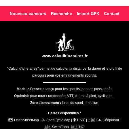
Nouveau parcours
-
Recherche
-
Import GPX
-
Contact
www.calculitineraires.fr
"Calcul d'itinéraires" permet de calculer la distance, la durée et le profil de
parcours pour vos entraînements sportifs.
Made in France :
conçu pour les sportifs, par des passionnés
Optimisé pour tous :
randonnée, VTT, course à pied, cyclisme…
Zéro abonnement :
juste du sport, et du fun.
Cartes disponibles :
🗺️ OpenStreetMap | 🚴 OpenCycleMap | 🌍 ESRI | 🇫🇷 IGN Géoportail |
🇨🇭 SwissTopo | 🇧🇪 NGI