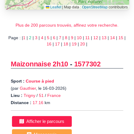
Leaflet
|
Map data :
OpenStreetMap
contributors
Plus de 200 parcours trouvés, affinez votre recherche.
Page : |
1
|
2
|
3
|
4
|
5
|
6
|
7
|
8
|
9
|
10
|
11
|
12
|
13
|
14
|
15
|
16
|
17
|
18
|
19
|
20
|
Maizonnaise 2h10
-
1577302
Sport :
Course à pied
(par
Gauthier
, le 16-03-2026)
Lieu :
Trigny
/
51
/
France
Distance :
17.16
km
Afficher le parcours