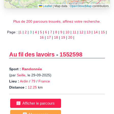
Leaflet
|
Map data :
OpenStreetMap
contributors
Plus de 200 parcours trouvés, affinez votre recherche.
Page : |
1
|
2
|
3
|
4
|
5
|
6
|
7
|
8
|
9
|
10
|
11
|
12
|
13
|
14
|
15
|
16
|
17
|
18
|
19
|
20
|
Au fil des lavoirs
-
1552598
Sport :
Randonnée
(par
Seille
, le 29-09-2025)
Lieu :
Ardin
/
79
/
France
Distance :
12.25
km
Afficher le parcours