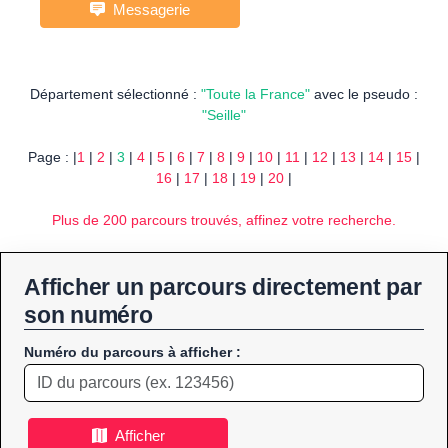
Messagerie
Département sélectionné :
"Toute la France"
avec le pseudo :
"Seille"
Page : |
1
|
2
|
3
|
4
|
5
|
6
|
7
|
8
|
9
|
10
|
11
|
12
|
13
|
14
|
15
|
16
|
17
|
18
|
19
|
20
|
Plus de 200 parcours trouvés, affinez votre recherche.
Afficher un parcours directement par
son numéro
Numéro du parcours à afficher :
Afficher