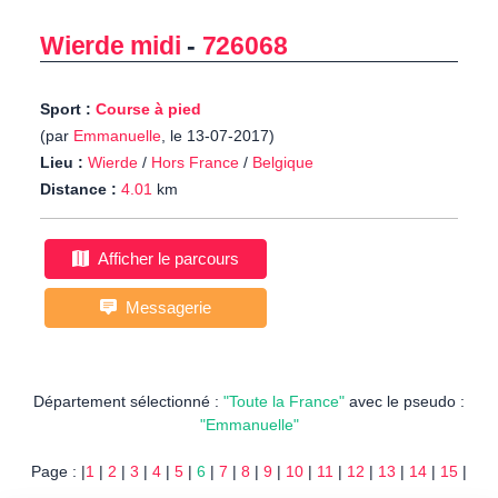
Wierde midi
-
726068
Sport :
Course à pied
(par
Emmanuelle
, le 13-07-2017)
Lieu :
Wierde
/
Hors France
/
Belgique
Distance :
4.01
km
Afficher le parcours
Messagerie
Département sélectionné :
"Toute la France"
avec le pseudo :
"Emmanuelle"
Page : |
1
|
2
|
3
|
4
|
5
|
6
|
7
|
8
|
9
|
10
|
11
|
12
|
13
|
14
|
15
|