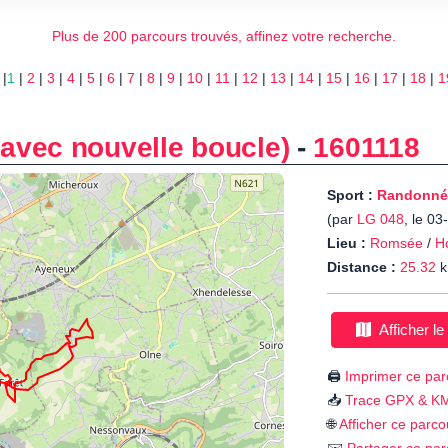
Plus de 200 parcours trouvés, affinez votre recherche.
 |
1
|
2
|
3
|
4
|
5
|
6
|
7
|
8
|
9
|
10
|
11
|
12
|
13
|
14
|
15
|
16
|
17
|
18
|
1
avec nouvelle boucle)
-
1601118
Sport :
Randonné
(par
LG 048
, le 0
Lieu :
Romsée
/
H
Distance :
25.32
k
Afficher le
🖨️
Imprimer ce par
📥
Trace GPX & K
🌐
Afficher ce parco