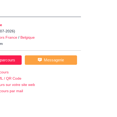
e
5-07-2026)
ors France
/
Belgique
m
 parcours
Messagerie
cours
ML / QR Code
urs sur votre site web
cours par mail