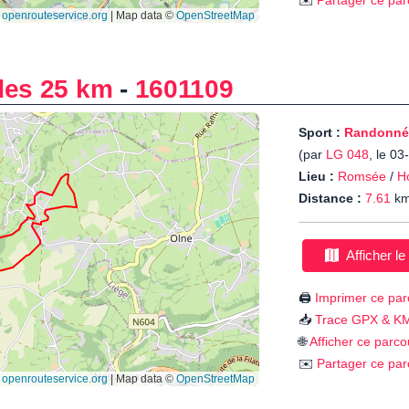
✉️
Partager ce par
des 25 km
-
1601109
Sport :
Randonné
(par
LG 048
, le 0
Lieu :
Romsée
/
H
Distance :
7.61
k
Afficher le
🖨️
Imprimer ce par
📥
Trace GPX & K
🌐
Afficher ce parco
✉️
Partager ce par