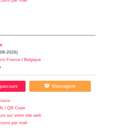
cours par mail
e
3-08-2026)
ors France
/
Belgique
m
 parcours
Messagerie
cours
ML / QR Code
urs sur votre site web
cours par mail