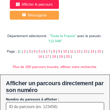
Afficher le parcours
Messagerie
Département sélectionné :
"Toute la France"
avec le pseudo :
"LG 048"
Page : |
1
|
2
|
3
|
4
|
5
|
6
|
7
|
8
|
9
|
10
|
11
|
12
|
13
|
14
|
15
|
16
|
17
|
18
|
19
|
20
|
Plus de 200 parcours trouvés, affinez votre recherche.
Afficher un parcours directement par
son numéro
Numéro du parcours à afficher :