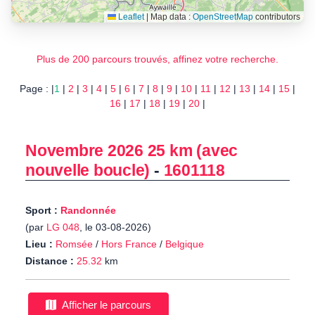
Leaflet
|
Map data :
OpenStreetMap
contributors
Plus de 200 parcours trouvés, affinez votre recherche.
Page : |
1
|
2
|
3
|
4
|
5
|
6
|
7
|
8
|
9
|
10
|
11
|
12
|
13
|
14
|
15
|
16
|
17
|
18
|
19
|
20
|
Novembre 2026 25 km (avec
nouvelle boucle)
-
1601118
Sport :
Randonnée
(par
LG 048
, le 03-08-2026)
Lieu :
Romsée
/
Hors France
/
Belgique
Distance :
25.32
km
Afficher le parcours