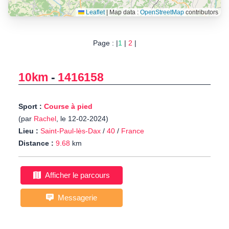
Leaflet
|
Map data :
OpenStreetMap
contributors
Page : |
1
|
2
|
10km
-
1416158
Sport :
Course à pied
(par
Rachel
, le 12-02-2024)
Lieu :
Saint-Paul-lès-Dax
/
40
/
France
Distance :
9.68
km
Afficher le parcours
Messagerie