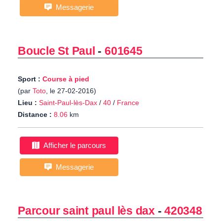
Messagerie
Boucle St Paul
-
601645
Sport :
Course à pied
(par
Toto
, le 27-02-2016)
Lieu :
Saint-Paul-lès-Dax
/
40
/
France
Distance :
8.06
km
Afficher le parcours
Messagerie
Parcour saint paul lès dax
-
420348