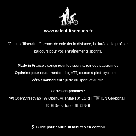
www.calculitineraires.fr
"Calcul d'itinéraires" permet de calculer la distance, la durée et le profil de
parcours pour vos entraînements sportifs.
Made in France :
conçu pour les sportifs, par des passionnés
Optimisé pour tous :
randonnée, VTT, course à pied, cyclisme…
Zéro abonnement :
juste du sport, et du fun.
Cartes disponibles :
🗺️ OpenStreetMap | 🚴 OpenCycleMap | 🌍 ESRI | 🇫🇷 IGN Géoportail |
🇨🇭 SwissTopo | 🇧🇪 NGI
Guide pour courir 30 minutes en continu