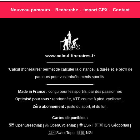
Nouveau parcours
-
Recherche
-
Import GPX
-
Contact
www.calculitineraires.fr
"Calcul d'itinéraires" permet de calculer la distance, la durée et le profil de
parcours pour vos entraînements sportifs.
Made in France :
conçu pour les sportifs, par des passionnés
Optimisé pour tous :
randonnée, VTT, course à pied, cyclisme…
Zéro abonnement :
juste du sport, et du fun.
Cartes disponibles :
🗺️ OpenStreetMap | 🚴 OpenCycleMap | 🌍 ESRI | 🇫🇷 IGN Géoportail |
🇨🇭 SwissTopo | 🇧🇪 NGI