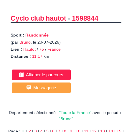
Cyclo club hautot
-
1598844
Sport :
Randonnée
(par
Bruno
, le 20-07-2026)
Lieu :
Hautot
/
76
/
France
Distance :
11.17
km
Afficher le parcours
Messagerie
Département sélectionné :
"Toute la France"
avec le pseudo :
"Bruno"
Page : |
1
|
2
|
3
|
4
|
5
|
6
|
7
|
8
|
9
|
10
|
11
|
12
|
13
|
14
|
15
|