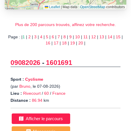
Leaflet
|
Map data :
OpenStreetMap
contributors
Plus de 200 parcours trouvés, affinez votre recherche.
Page : |
1
|
2
|
3
|
4
|
5
|
6
|
7
|
8
|
9
|
10
|
11
|
12
|
13
|
14
|
15
|
16
|
17
|
18
|
19
|
20
|
09082026
-
1601691
Sport :
Cyclisme
(par
Bruno
, le 07-08-2026)
Lieu :
Rivecourt
/
60
/
France
Distance :
86.94
km
Afficher le parcours