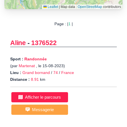
Leaflet
|
Map data :
OpenStreetMap
contributors
Page : |
1
|
Aline
-
1376522
Sport :
Randonnée
(par
Martenat
, le 15-08-2023)
Lieu :
Grand bornand
/
74
/
France
Distance :
8.91
km
Afficher le parcours
Messagerie