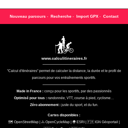
Nouveau parcours
-
Recherche
-
Import GPX
-
Contact
www.calculitineraires.fr
"Calcul d'itinéraires" permet de calculer la distance, la durée et le profil de
parcours pour vos entraînements sportifs.
Made in France :
conçu pour les sportifs, par des passionnés
Optimisé pour tous :
randonnée, VTT, course à pied, cyclisme…
Zéro abonnement :
juste du sport, et du fun.
Cartes disponibles :
🗺️ OpenStreetMap | 🚴 OpenCycleMap | 🌍 ESRI | 🇫🇷 IGN Géoportail |