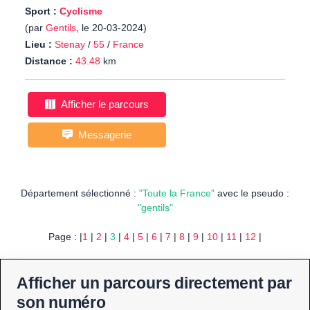
Sport :
Cyclisme
(par
Gentils
, le 20-03-2024)
Lieu :
Stenay
/
55
/
France
Distance :
43.48
km
Afficher le parcours
Messagerie
Département sélectionné :
"Toute la France"
avec le pseudo :
"gentils"
Page : |
1
|
2
|
3
|
4
|
5
|
6
|
7
|
8
|
9
|
10
|
11
|
12
|
Afficher un parcours directement par
son numéro