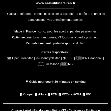
www.calculitineraires.fr
"Calcul d'itinéraires" permet de calculer la distance, la durée et le profil de
parcours pour vos entraînements sportifs.
Made in France :
conçu pour les sportifs, par des passionnés
Optimisé pour tous :
randonnée, VTT, course à pied, cyclisme…
Zéro abonnement :
juste du sport, et du fun.
Cartes disponibles :
🗺️ OpenStreetMap | 🚴 OpenCycleMap | 🌍 ESRI | 🇫🇷 IGN Géoportail |
🇨🇭 SwissTopo | 🇧🇪 NGI
Guide pour courir 30 minutes en continu
Cooper
Allure
FCM
VO2max/VMA
IMC
Course à pied
-
Randonnée
-
Vélo
-
VTT
-
Canicross
-
Equitation