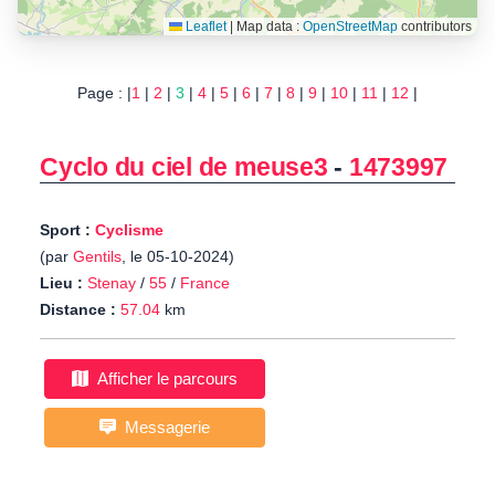
Leaflet
|
Map data :
OpenStreetMap
contributors
Page : |
1
|
2
|
3
|
4
|
5
|
6
|
7
|
8
|
9
|
10
|
11
|
12
|
Cyclo du ciel de meuse3
-
1473997
Sport :
Cyclisme
(par
Gentils
, le 05-10-2024)
Lieu :
Stenay
/
55
/
France
Distance :
57.04
km
Afficher le parcours
Messagerie