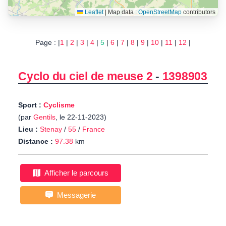
Leaflet
|
Map data :
OpenStreetMap
contributors
Page : |
1
|
2
|
3
|
4
|
5
|
6
|
7
|
8
|
9
|
10
|
11
|
12
|
Cyclo du ciel de meuse 2
-
1398903
Sport :
Cyclisme
(par
Gentils
, le 22-11-2023)
Lieu :
Stenay
/
55
/
France
Distance :
97.38
km
Afficher le parcours
Messagerie