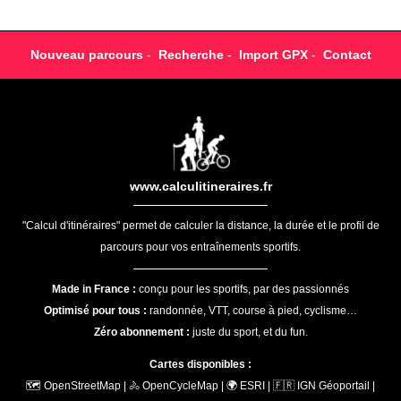
Nouveau parcours
-
Recherche
-
Import GPX
-
Contact
www.calculitineraires.fr
"Calcul d'itinéraires" permet de calculer la distance, la durée et le profil de
parcours pour vos entraînements sportifs.
Made in France :
conçu pour les sportifs, par des passionnés
Optimisé pour tous :
randonnée, VTT, course à pied, cyclisme…
Zéro abonnement :
juste du sport, et du fun.
Cartes disponibles :
🗺️ OpenStreetMap | 🚴 OpenCycleMap | 🌍 ESRI | 🇫🇷 IGN Géoportail |