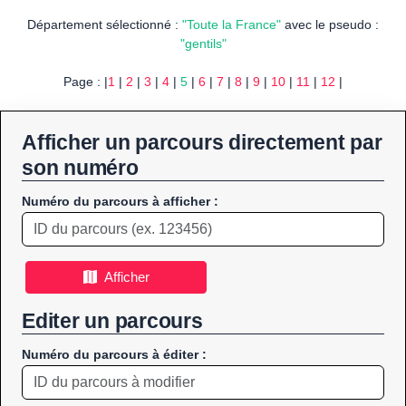
Département sélectionné :
"Toute la France"
avec le pseudo :
"gentils"
Page : |
1
|
2
|
3
|
4
|
5
|
6
|
7
|
8
|
9
|
10
|
11
|
12
|
Afficher un parcours directement par
son numéro
Numéro du parcours à afficher :
Afficher
Editer un parcours
Numéro du parcours à éditer :