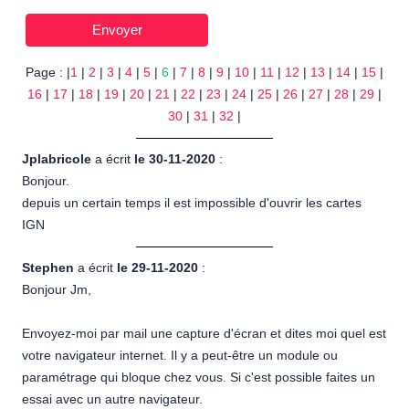
Page : |
1
|
2
|
3
|
4
|
5
|
6
|
7
|
8
|
9
|
10
|
11
|
12
|
13
|
14
|
15
|
16
|
17
|
18
|
19
|
20
|
21
|
22
|
23
|
24
|
25
|
26
|
27
|
28
|
29
|
30
|
31
|
32
|
Jplabricole
a écrit
le 30-11-2020
:
Bonjour.
depuis un certain temps il est impossible d'ouvrir les cartes
IGN
Stephen
a écrit
le 29-11-2020
:
Bonjour Jm,
Envoyez-moi par mail une capture d'écran et dites moi quel est
votre navigateur internet. Il y a peut-être un module ou
paramétrage qui bloque chez vous. Si c'est possible faites un
essai avec un autre navigateur.