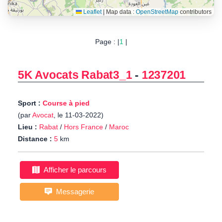
Leaflet
|
Map data :
OpenStreetMap
contributors
Page : |
1
|
5K Avocats Rabat3_1
-
1237201
Sport :
Course à pied
(par
Avocat
, le 11-03-2022)
Lieu :
Rabat
/
Hors France
/
Maroc
Distance :
5
km
Afficher le parcours
Messagerie